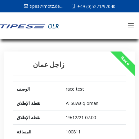
tipes@motz.de....
+49 (0)5271/97040
Race
زاجل عمان
الوصف
race test
نقطة الإطلاق
Al Suwaiq oman
نقطة الإطلاق
19/12/21 07:00
المسافة
100811