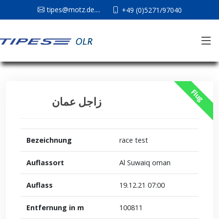
tipes@motz.de....
+49 (0)5271/97040
Flug
زاجل عمان
Bezeichnung
race test
Auflassort
Al Suwaiq oman
Auflass
19.12.21 07:00
Entfernung in m
100811