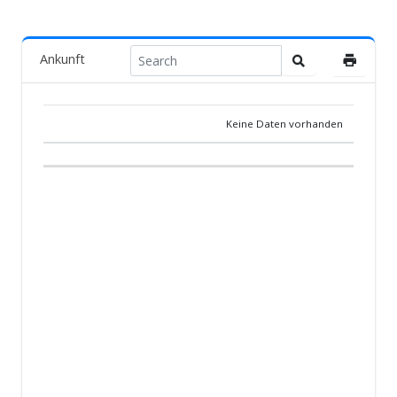
Ankunft
Keine Daten vorhanden
POS.
TAUBE
LAND
ZÜCHTER
TEAM
ANKUNF