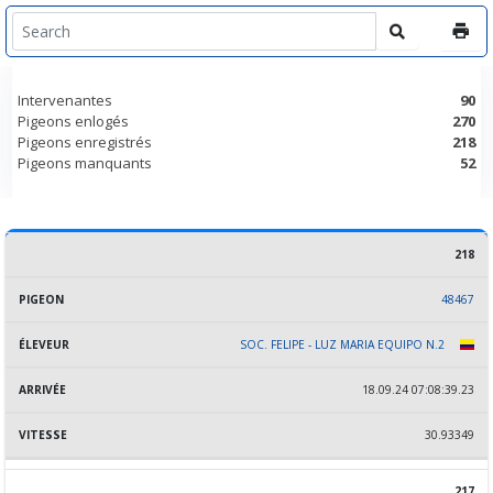
Intervenantes
90
Pigeons enlogés
270
Pigeons enregistrés
218
Pigeons manquants
52
218
RANG
PIGEON
ÉLEVEUR
ARRIVÉE
VITESSE
48467
SOC. FELIPE - LUZ MARIA EQUIPO N.2
18.09.24 07:08:39.23
30.93349
217