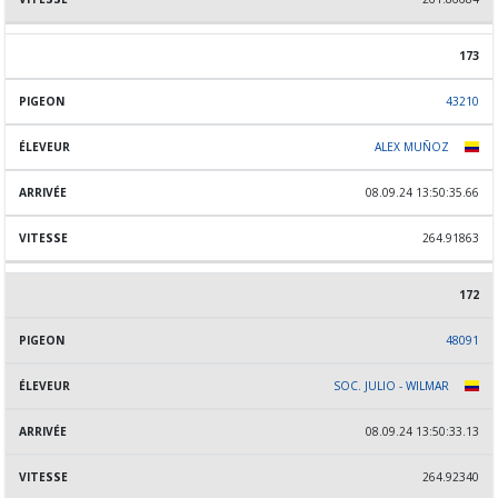
173
43210
ALEX MUÑOZ
08.09.24 13:50:35.66
264.91863
172
48091
SOC. JULIO - WILMAR
08.09.24 13:50:33.13
264.92340