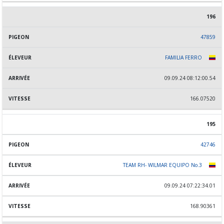
196
47859
FAMILIA FERRO
09.09.24 08:12:00.54
166.07520
195
42746
TEAM RH- WILMAR EQUIPO No.3
09.09.24 07:22:34.01
168.90361