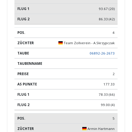
93.67 (20)
86.33 (42)
4
Team Zollverein - A.Skrzypczak
06892-26-2673
2
177.33
78.33 (66)
99.00 (4)
5
Armin Hartmann