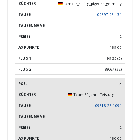
kemper_racing_pigeons_germany
02597-26-134
2
189.00
99.33 (3)
89.67 (32)
3
Team 60 Jahre Teistungen II
09618-26-1094
2
180.00