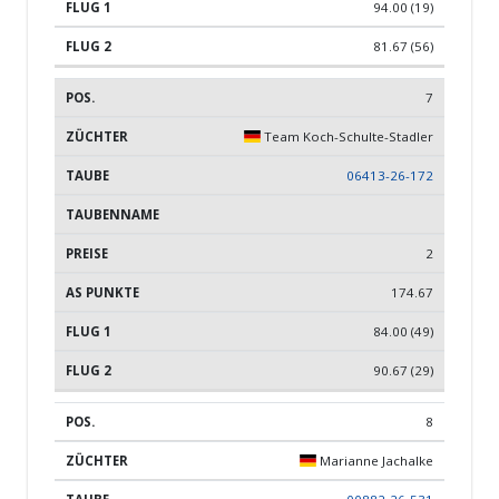
94.00 (19)
81.67 (56)
7
Team Koch-Schulte-Stadler
06413-26-172
2
174.67
84.00 (49)
90.67 (29)
8
Marianne Jachalke