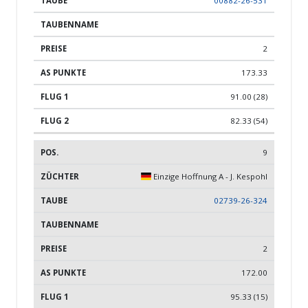
00882-26-531
2
173.33
91.00 (28)
82.33 (54)
9
Einzige Hoffnung A - J. Kespohl
02739-26-324
2
172.00
95.33 (15)