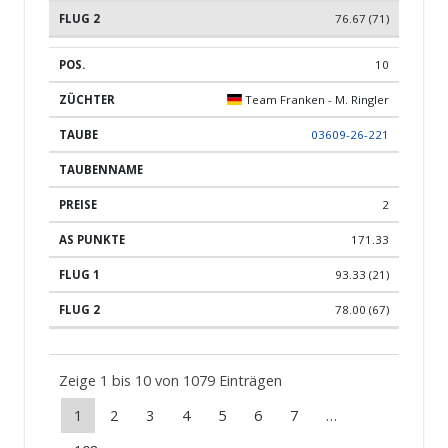
76.67 (71)
10
Team Franken - M. Ringler
03609-26-221
2
171.33
93.33 (21)
78.00 (67)
Zeige 1 bis 10 von 1079 Einträgen
1
2
3
4
5
6
7
…