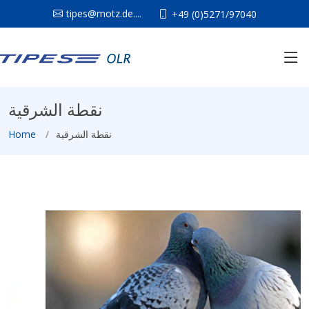
tipes@motz.de....
+49 (0)5271/97040
نقطة الشرقية
Home
نقطة الشرقية