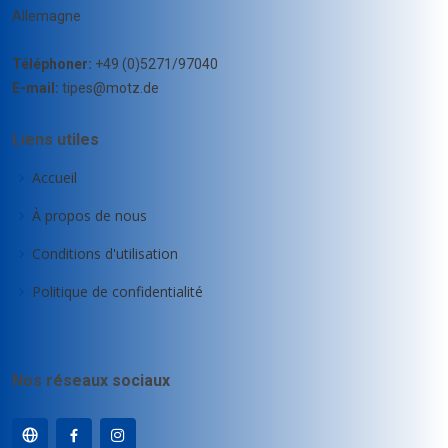
Allemagne
Téléphoner:
+49 (0)5271/97040
E-mail:
tipes@motz.de
Liens utiles
Accueil
À propos de nous
Conditions d'utilisation
Politique de confidentialité
Nos réseaux sociaux