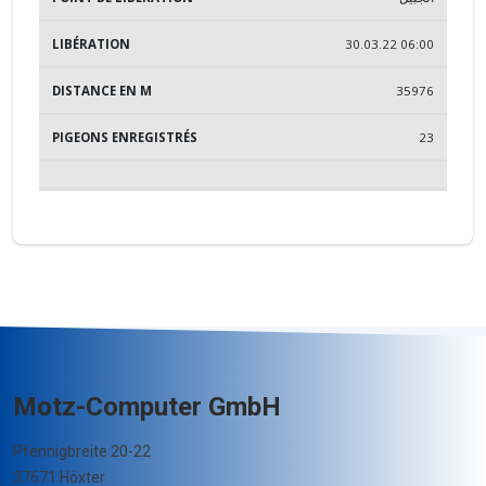
30.03.22 06:00
35976
23
Motz-Computer GmbH
Pfennigbreite 20-22
37671 Höxter