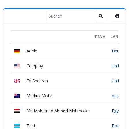
TEAM
LAND
Adele
Deutsch
Coldplay
United S
Ed Sheeran
United 
Markus Motz
Australia
Mr. Mohamed Ahmed Mahmoud
Egypt
Test
Botswan