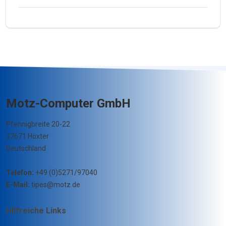
Motz-Computer GmbH
Pfennigbreite 20-22
37671 Höxter
Deutschland
Telefon:
+49 (0)5271/97040
E-Mail:
tipes@motz.de
Hilfreiche Links