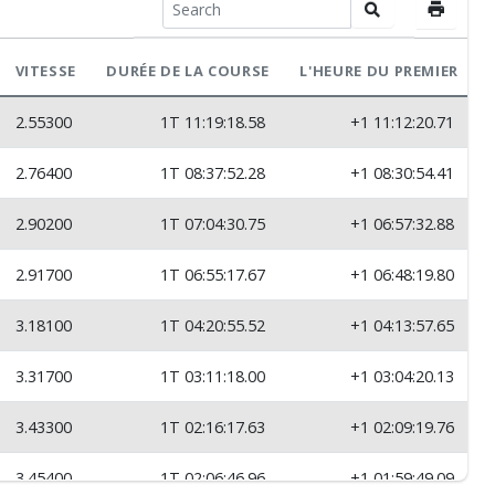
VITESSE
DURÉE DE LA COURSE
L'HEURE DU PREMIER
2.55300
1T 11:19:18.58
+1 11:12:20.71
2.76400
1T 08:37:52.28
+1 08:30:54.41
2.90200
1T 07:04:30.75
+1 06:57:32.88
2.91700
1T 06:55:17.67
+1 06:48:19.80
3.18100
1T 04:20:55.52
+1 04:13:57.65
3.31700
1T 03:11:18.00
+1 03:04:20.13
3.43300
1T 02:16:17.63
+1 02:09:19.76
3.45400
1T 02:06:46.96
+1 01:59:49.09