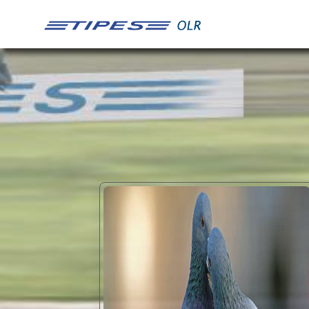
65
438
370