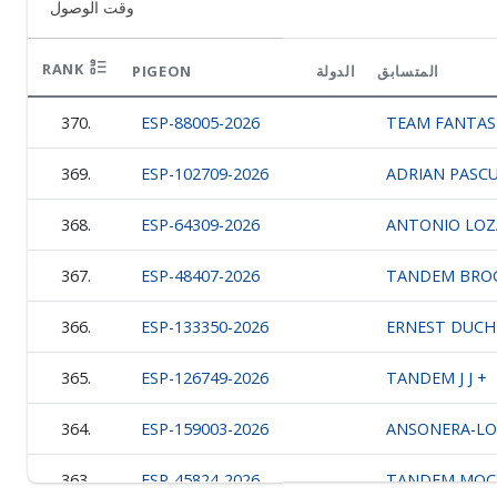
وقت الوصول
RANK
PIGEON
الدولة
المتسابق
370.
ESP-88005-2026
TEAM FANTAS
369.
ESP-102709-2026
ADRIAN PASC
368.
ESP-64309-2026
ANTONIO LO
367.
ESP-48407-2026
TANDEM BRO
366.
ESP-133350-2026
ERNEST DUCH
365.
ESP-126749-2026
TANDEM J J +
364.
ESP-159003-2026
ANSONERA-LO
363.
ESP-45824-2026
TANDEM MOC