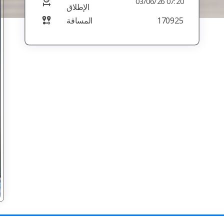
03/06/26 07:20
الإطلاق
المسافة
170925