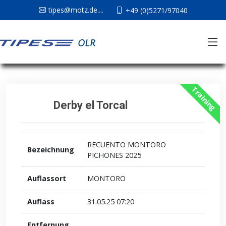
tipes@motz.de....
+49 (0)5271/97040
Training
Derby el Torcal
RECUENTO MONTORO
Bezeichnung
PICHONES 2025
Auflassort
MONTORO
Auflass
31.05.25 07:20
Entfernung