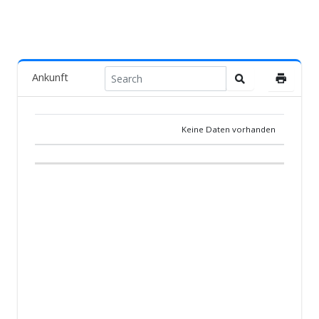
Ankunft
Keine Daten vorhanden
POS.
TAUBE
LAND
ZÜCHTER
TEAM
ANKUNF