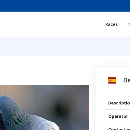
Races
T
De
Descripti
Operator
Contact p