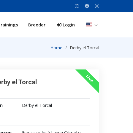
rainings
Breeder
Login
Home
Derby el Torcal
Live
rby el Torcal
on
Derby el Torcal
erson
Francisco José Laurin Córdoba