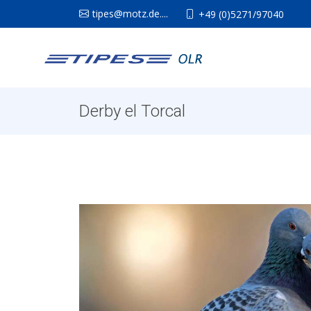
tipes@motz.de....
+49 (0)5271/97040
Derby el Torcal