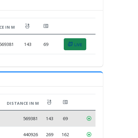
CE IN M
569381
143
69
LIVE
DISTANCE IN M
569381
143
69
440926
269
162