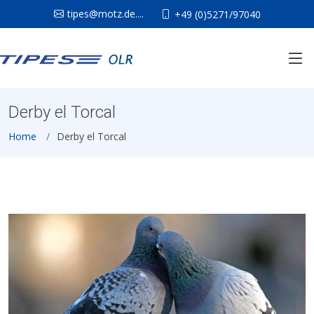
tipes@motz.de....
+49 (0)5271/97040
Derby el Torcal
Home
Derby el Torcal