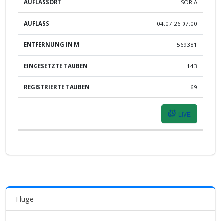
SORIA
04.07.26 07:00
569381
143
69
LIVE
Flüge