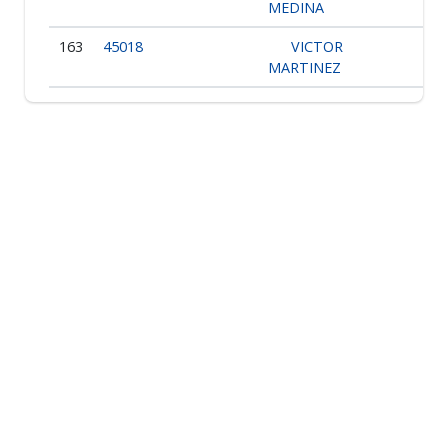
MEDINA
163
45018
VICTOR
MARTINEZ
162
45746
LUISMAR
DARIO ORTIZ
161
49377
PEDRO J.
URIBE
160
45268
IVAN
DARIO OCHOA
159
45312
BERNARDO
TRUJILLO
Montrant 1 à 10 de 168 entrées
1
2
3
4
5
6
7
…
17
›