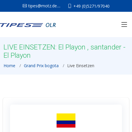
tipes@motz.de....
+49 (0)5271/97040
LIVE EINSETZEN: El Playon , santander -
El Playon
Home
Grand Prix bogota
Live Einsetzen