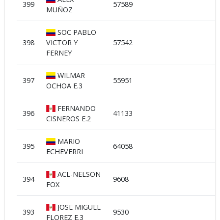
399
57589
MUÑOZ
SOC PABLO
398
VICTOR Y
57542
FERNEY
WILMAR
397
55951
OCHOA E.3
FERNANDO
396
41133
CISNEROS E.2
MARIO
395
64058
ECHEVERRI
ACL-NELSON
394
9608
FOX
JOSE MIGUEL
393
9530
FLOREZ E.3