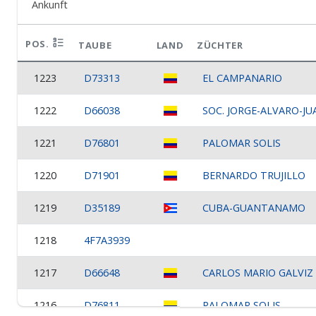
Ankunft
POS.
TAUBE
LAND
ZÜCHTER
1223
D73313
EL CAMPANARIO
1222
D66038
SOC. JORGE-ALVARO-JU
1221
D76801
PALOMAR SOLIS
1220
D71901
BERNARDO TRUJILLO
1219
D35189
CUBA-GUANTANAMO
1218
4F7A3939
1217
D66648
CARLOS MARIO GALVIZ
1216
D76811
PALOMAR SOLIS