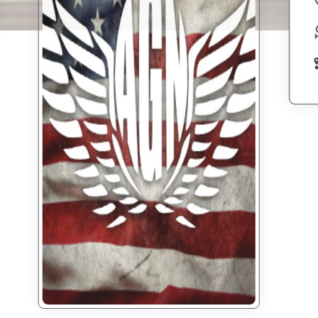
costco
02.07.26 06:00 (15:00
Auflass
MEZ)
Entfernung in
11844
m