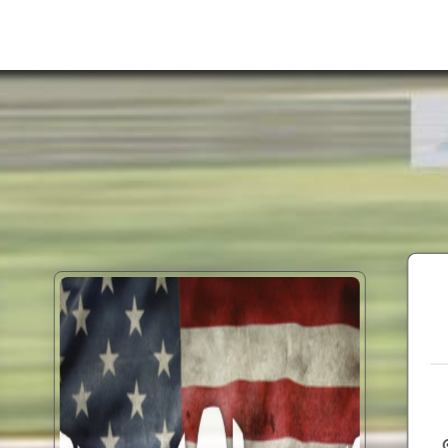
AMERICAN GRAND
NATIONAL
tulock
turlock
Auflassort