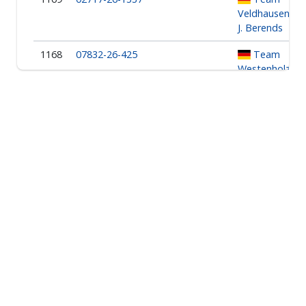
Veldhausen -
J. Berends
1168
07832-26-425
Team
Westenholz -
J. Kespohl
1167
08608-26-2569
Andreas
Schwartke
1166
04391-26-421
Team
Seilerhütte -
Th. Sprick
1165
02739-26-465
Einzige
Hoffnung A -
J. Kespohl
1164
03675-26-653
Jakob
Krümmelbein