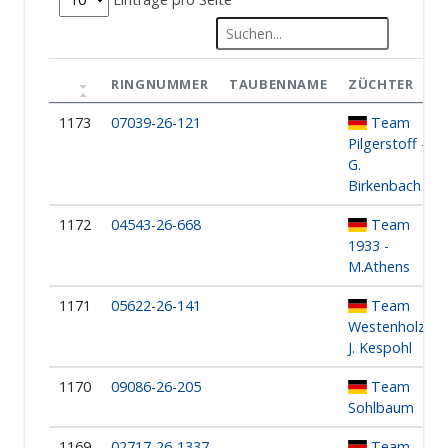
RINGNUMMER
TAUBENNAME
ZÜCHTER
1173
07039-26-121
Team
Pilgerstoff -
G.
Birkenbach
1172
04543-26-668
Team
1933 -
M.Athens
1171
05622-26-141
Team
Westenholz -
J. Kespohl
1170
09086-26-205
Team
Sohlbaum
1169
02717-26-1337
Team