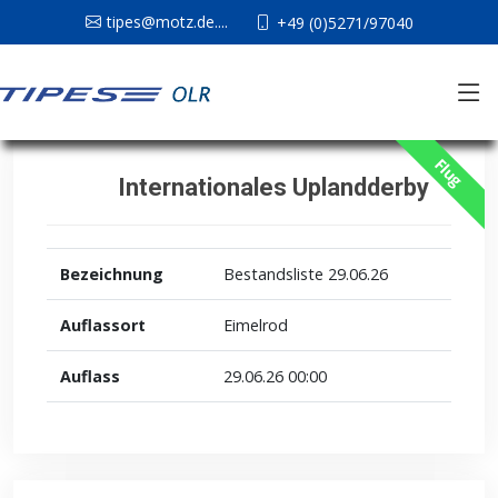
tipes@motz.de....
+49 (0)5271/97040
Flug
Internationales Uplandderby
Bezeichnung
Bestandsliste 29.06.26
Auflassort
Eimelrod
Auflass
29.06.26 00:00