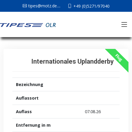
tipes@motz.de....
+49 (0)5271/97040
Flug
Internationales Uplandderby
Bezeichnung
Auflassort
Auflass
07.08.26
Entfernung in m