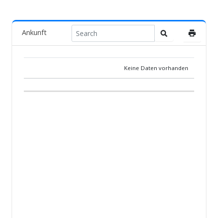
Ankunft
Keine Daten vorhanden
POS.
TAUBE
LAND
ZÜCHTER
TEAM
ANKUNF