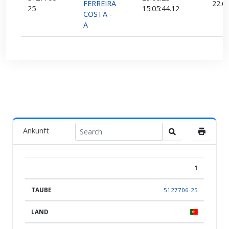
FERREIRA
22.6
25
15:05:44.12
COSTA -
A
Ankunft
1
POS.
TAUBE
LAND
ZÜCHTER
TEAM
ANKUNF
5127706-25