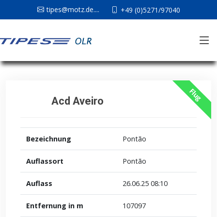
tipes@motz.de....
+49 (0)5271/97040
Flug
Acd Aveiro
Bezeichnung
Pontão
Auflassort
Pontão
Auflass
26.06.25 08:10
Entfernung in m
107097