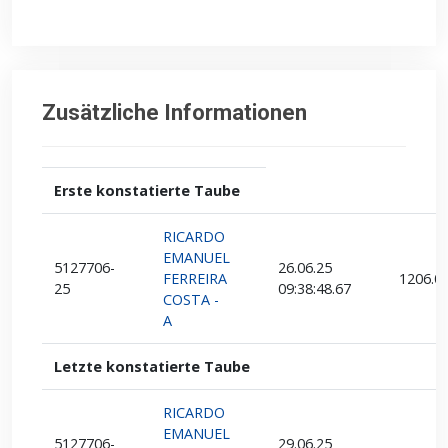
Zusätzliche Informationen
Erste konstatierte Taube
RICARDO
EMANUEL
5127706-
26.06.25
FERREIRA
1206.0
25
09:38:48.67
COSTA -
A
Letzte konstatierte Taube
RICARDO
EMANUEL
5127706-
29.06.25