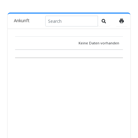
Ankunft
Keine Daten vorhanden
POS.
TAUBE
LAND
ZÜCHTER
TEAM
ANKUNF