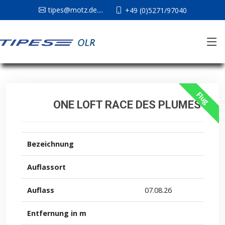
tipes@motz.de....
+49 (0)5271/97040
Flug
ONE LOFT RACE DES PLUMES
Bezeichnung
Auflassort
Auflass
07.08.26
Entfernung in m