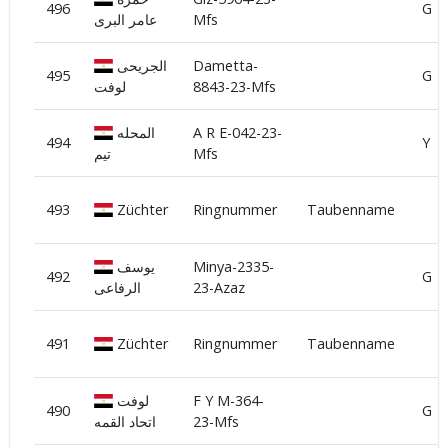
496
G
عامر البرى
Mfs
الجريحى
Dametta-
495
G
لوفت
8843-23-Mfs
المحله
A R E-042-23-
494
Y
تيم
Mfs
493
Züchter
Ringnummer
Taubenname
يوسف
Minya-2335-
492
G
الرفاعى
23-Azaz
491
Züchter
Ringnummer
Taubenname
لوفت
F Y M-364-
490
G
اتحاد القمه
23-Mfs