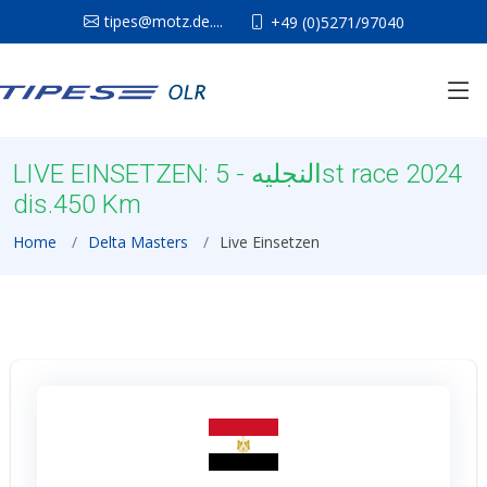
tipes@motz.de....
+49 (0)5271/97040
LIVE EINSETZEN: النجليه - 5st race 2024
dis.450 Km
Home
Delta Masters
Live Einsetzen