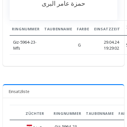
حمزة عامر البرى
RINGNUMMER
TAUBENNAME
FARBE
EINSATZZEIT
Giz-5964-23-
29.04.24
G
Mfs
19:29:02
Einsatzliste
ZÜCHTER
RINGNUMMER
TAUBENNAME
FAR
حمزة
Giz-5964-23-