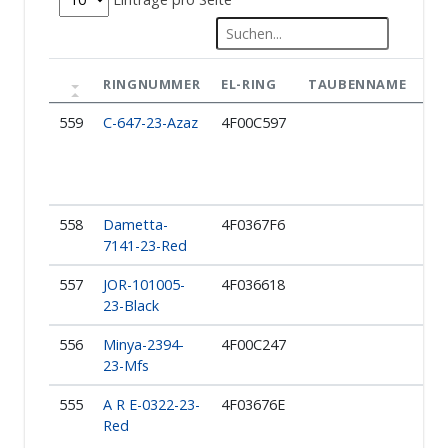
RINGNUMMER
EL-RING
TAUBENNAME
ZÜ
559
C-647-23-Azaz
4F00C597
رال
مد
اسى
558
Dametta-
4F0367F6
7141-23-Red
O
557
JOR-101005-
4F036618
ود
23-Black
عان
556
Minya-2394-
4F00C247
ف
23-Mfs
اعى
555
A R E-0322-23-
4F03676E
ق
Red
س
دين