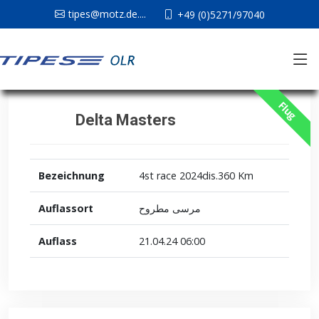
tipes@motz.de....
+49 (0)5271/97040
Flug
Delta Masters
Bezeichnung
4st race 2024dis.360 Km
Auflassort
مرسى مطروح
Auflass
21.04.24 06:00