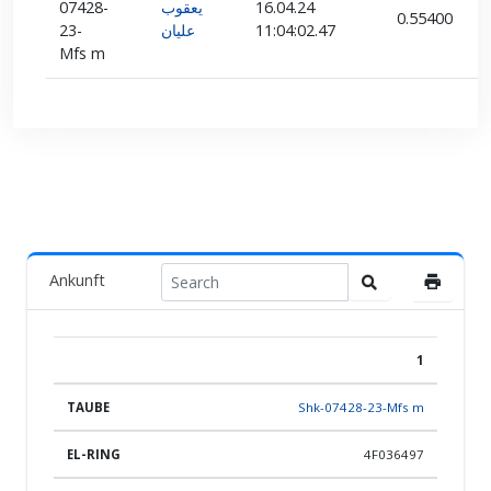
07428-
يعقوب
16.04.24
0.55400
23-
عليان
11:04:02.47
Mfs m
Ankunft
1
POS.
TAUBE
EL-RING
LAND
ZÜCHTER
TEAM
Shk-07428-23-Mfs m
4F036497