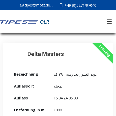
tipes@motz.de....
+49 (0)5271/97040
Training
Delta Masters
Bezeichnung
عودة الطيور بعد رميه ٢٩٠ كم
Auflassort
المحله
Auflass
15.04.24 05:00
Entfernung in m
1000