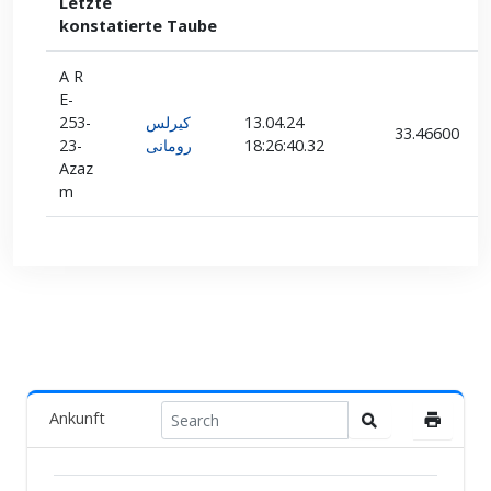
Letzte
konstatierte Taube
A R
E-
253-
كيرلس
13.04.24
33.46600
23-
رومانى
18:26:40.32
Azaz
m
Ankunft