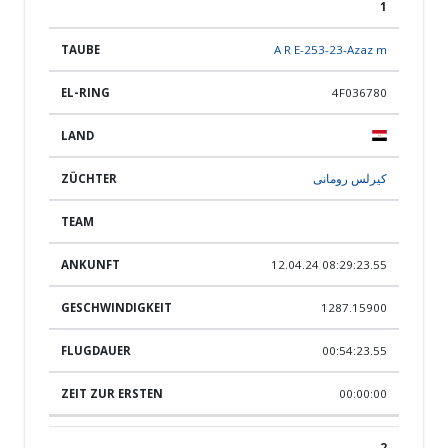
1
POS.
TAUBE
EL-RING
LAND
ZÜCHTER
TEAM
A R E-253-23-Azaz m
4F036780
كيرلس رومانى
12.04.24 08:29:23.55
1287.15900
00:54:23.55
00:00:00
2