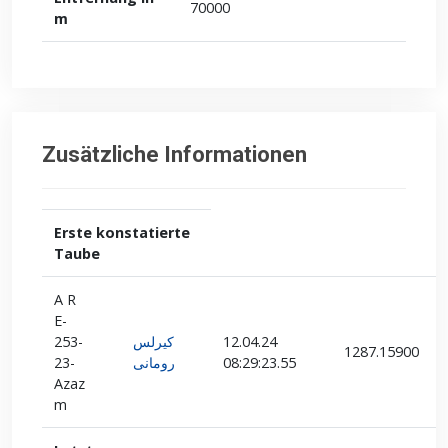
70000
m
Zusätzliche Informationen
Erste konstatierte
Taube
A R
E-
253-
كيرلس
12.04.24
1287.15900
23-
رومانى
08:29:23.55
Azaz
m