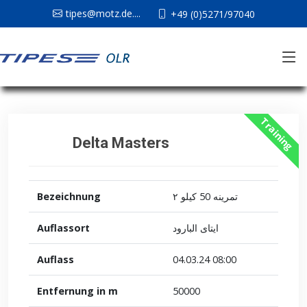
tipes@motz.de....
+49 (0)5271/97040
Training
Delta Masters
Bezeichnung
تمرينه 50 كيلو ٢
Auflassort
ايتاى البارود
Auflass
04.03.24 08:00
Entfernung in m
50000