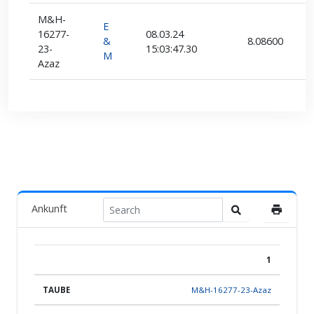
M&H-
E
16277-
08.03.24
&
8.08600
23-
15:03:47.30
M
Azaz
Ankunft
1
POS.
TAUBE
EL-RING
LAND
ZÜCHTER
TEAM
M&H-16277-23-Azaz