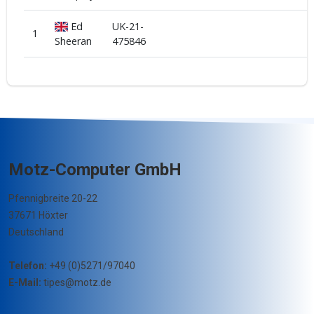
Ed
UK-21-
1
Sheeran
475846
Motz-Computer GmbH
Pfennigbreite 20-22
37671 Höxter
Deutschland
Telefon:
+49 (0)5271/97040
E-Mail:
tipes@motz.de