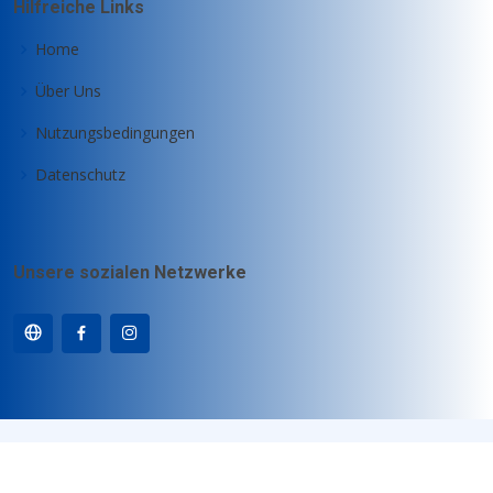
Hilfreiche Links
Home
Über Uns
Nutzungsbedingungen
Datenschutz
Unsere sozialen Netzwerke
© Copyright
Motz-Computer GmbH
. All Rights Reserved