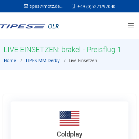
tipes@motz.de....
+49 (0)5271/97040
LIVE EINSETZEN: brakel - Preisflug 1
Home
TIPES MM Derby
Live Einsetzen
Coldplay