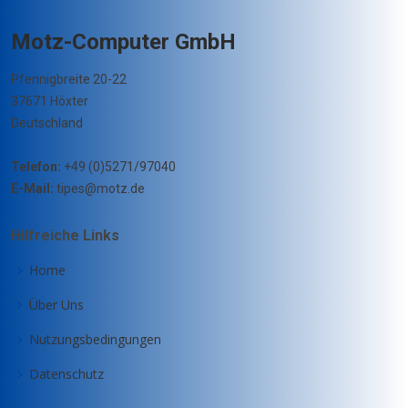
Motz-Computer GmbH
Pfennigbreite 20-22
37671 Höxter
Deutschland
Telefon:
+49 (0)5271/97040
E-Mail:
tipes@motz.de
Hilfreiche Links
Home
Über Uns
Nutzungsbedingungen
Datenschutz