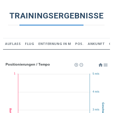
TRAININGSERGEBNISSE
AUFLASS
FLUG
ENTFERNUNG IN M
POS.
ANKUNFT
G
Positionierungen / Tempo
1
5 m/s
4 m/s
3 m/s