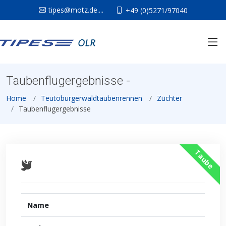
tipes@motz.de....
+49 (0)5271/97040
Taubenflugergebnisse -
Home
Teutoburgerwaldtaubenrennen
Züchter
Taubenflugergebnisse
Taube
Name