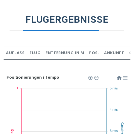
FLUGERGEBNISSE
AUFLASS
FLUG
ENTFERNUNG IN M
POS.
ANKUNFT
G
Positionierungen / Tempo
1
5 m/s
4 m/s
3 m/s