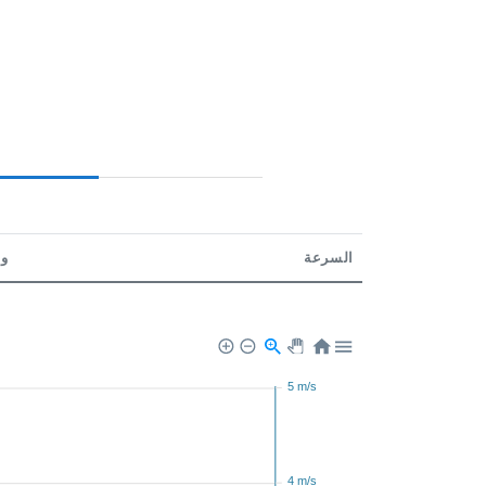
السرعة
و
5 m/s
4 m/s