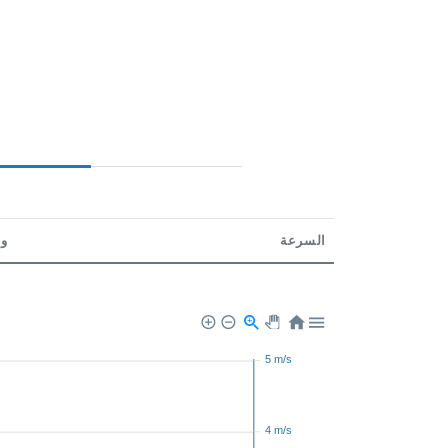
السرعة
و
5 m/s
4 m/s