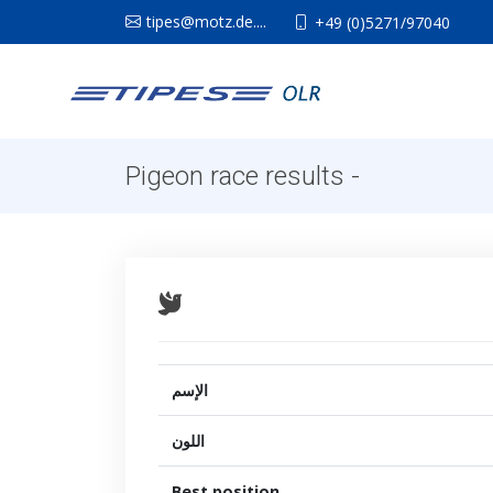
tipes@motz.de....
+49 (0)5271/97040
Pigeon race results -
الإسم
اللون
Best position