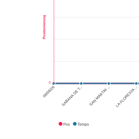
Positionierung
0
SABANA DE T...
SAN MARTIN ...
LA FLORESTA ...
08/08/26
Pos
Tempo