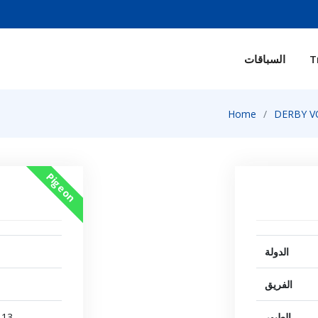
السباقات
T
Home
DERBY VO
Pigeon
الدولة
الفريق
13
الطيور