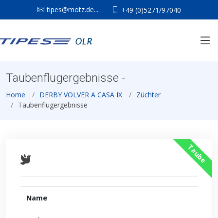
tipes@motz.de....
+49 (0)5271/97040
Taubenflugergebnisse -
Home
DERBY VOLVER A CASA IX
Züchter
Taubenflugergebnisse
Taube
Name