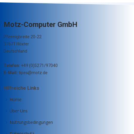
Motz-Computer GmbH
Pfennigbreite 20-22
37671 Höxter
Deutschland
Telefon:
+49 (0)5271/97040
E-Mail:
tipes@motz.de
Hilfreiche Links
Home
Über Uns
Nutzungsbedingungen
Datenschutz