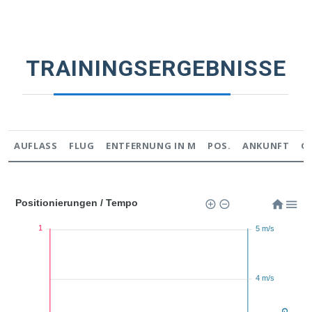
TRAININGSERGEBNISSE
AUFLASS
FLUG
ENTFERNUNG IN M
POS.
ANKUNFT
G
Positionierungen / Tempo
1
5 m/s
4 m/s