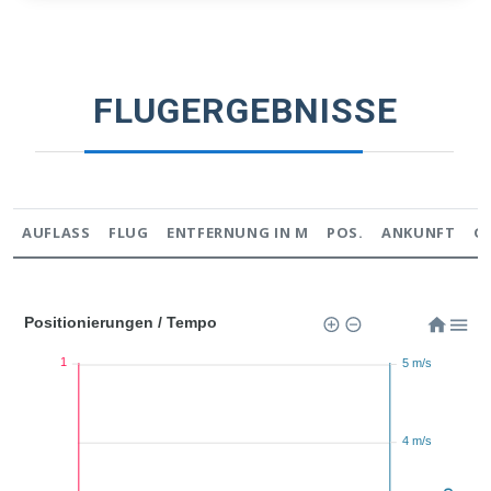
FLUGERGEBNISSE
AUFLASS
FLUG
ENTFERNUNG IN M
POS.
ANKUNFT
G
Positionierungen / Tempo
1
5 m/s
4 m/s