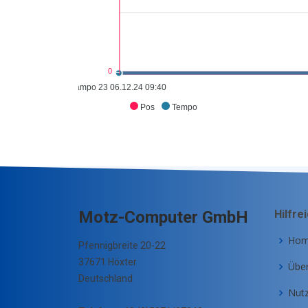
0
campo 23 06.12.24 09:40
Pos
Tempo
Motz-Computer GmbH
Hilfre
Ho
Pfennigbreite 20-22
37671 Höxter
Übe
Deutschland
Nut