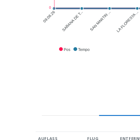
0
SABANA DE T...
SAN MARTIN ...
LA FLORESTA ...
09.08.26
Pos
Tempo
AUFLASS
FLUG
ENTFERN