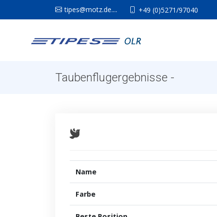
tipes@motz.de....
+49 (0)5271/97040
Taubenflugergebnisse -
Name
Farbe
Beste Position