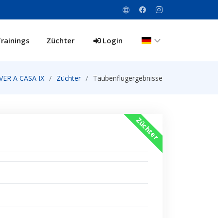
rainings
Züchter
Login
ER A CASA IX
Züchter
Taubenflugergebnisse
Züchter