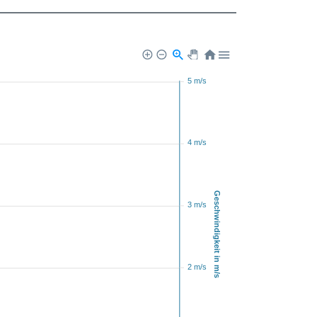
5 m/s
4 m/s
Geschwindigkeit in m/s
3 m/s
2 m/s