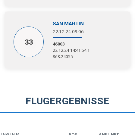
SAN MARTIN
22.12.24 09:06
33
46003
22.12.24 14:41:54.1
868.24055
FLUGERGEBNISSE
UNG IN M
POS.
ANKUNFT