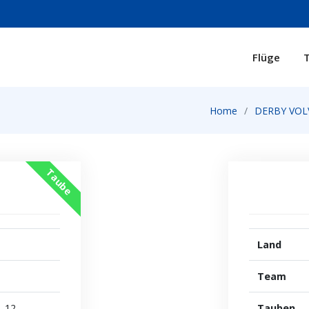
Flüge
T
Home
DERBY VOLV
Taube
Land
Team
12
Tauben