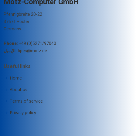
Motz-Computer GmbH
Pfennigbreite 20-22
37671 Höxter
Germany
Phone:
+49 (0)5271/97040
الإيميل:
tipes@motz.de
Useful links
Home
About us
Terms of service
Privacy policy