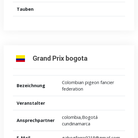
Tauben
Grand Prix bogota
Colombian pigeon fancier
Bezeichnung
federation
Veranstalter
colombia,Bogotá
Ansprechpartner
cundinamarca
E-Mail
gabogferro9218@gmail.com