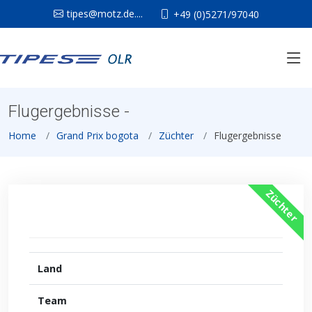
tipes@motz.de....
+49 (0)5271/97040
Flugergebnisse -
Home
Grand Prix bogota
Züchter
Flugergebnisse
Züchter
Land
Team