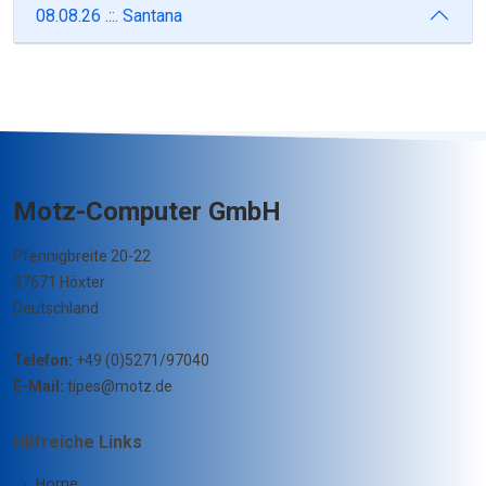
08.08.26 .::. Santana
Motz-Computer GmbH
Pfennigbreite 20-22
37671 Höxter
Deutschland
Telefon:
+49 (0)5271/97040
E-Mail:
tipes@motz.de
Hilfreiche Links
Home